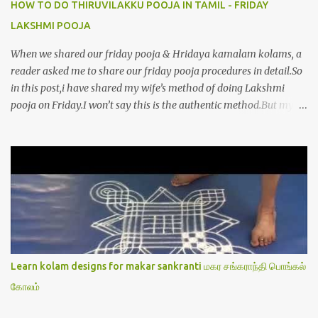
HOW TO DO THIRUVILAKKU POOJA IN TAMIL - FRIDAY
LAKSHMI POOJA
When we shared our friday pooja & Hridaya kamalam kolams, a
reader asked me to share our friday pooja procedures in detail.So
in this post,i have shared my wife’s method of doing Lakshmi
pooja on Friday.I won’t say this is the authentic method.But my
mom & my wife has been following this procedure for more than
40 years in our house each Friday.Now my daughter-in-law is
also performing the same.In this post,i have written how to make
Lakshmi poojai with Thiruvilakku poojai
kolam,Hridayakamalam kolam and thiruvilakku pooja
stotram/slokas along with 108 potri in tamil. i.e Archanai slokam
in Tamil.I have tried my best to explain the pooja procedures.Hope
u will find it helpful.I have attached all the sloka pictures from our
book “ Jayamangala sthothram”. I have also typed the Shodasha
Learn kolam designs for makar sankranti மகர சங்கராந்தி பொங்கல்
upachara pooja sthothram in Tamil & English. If u want to use
கோலம்
this pictures in your website,please ask our permission.Thanks for
understanding.Please leave a comment here if its helpful fo...