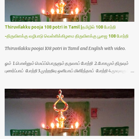
Thiruvilakku pooja 108 potri in Tamil |தமிழில் 108 போற்றி
-திருவிளக்கு வழிபாடு வெள்ளிக்கிழமை திருவிளக்கு பூஜை 108 போற்றி
Thiruvilakku poojai 108 potri in Tamil and English with video.
ஓம் 1.பொன்னும் மெய்ப்பொருளும் தருவாய் போற்றி 2.போகமும் திருவும்
புணர்ப்பாய் போற்றி 3.முற்றறிவு ஒளியாய் மிளிர்ந்தாய் போற்றி 4.மூவுலகும்
நிறைந்திருந்தாய் போற்றி 5.வரம்பில் இன்பமாய் வளர்ந்திருந்தாய் போற்றி
6.இயற்கையாய் அறிவொளி ஆனாய் போற்றி 7.ஈரேழுலகம் ஈன்றாய் போற்றி
8.பிறர்வயமாகா பெரியோய் போற்றி 9.பேரின்பப் பெருக்காய் பொலிந்தாய்
போற்றி 10.பேரருட்கடலாம் பேரரு...