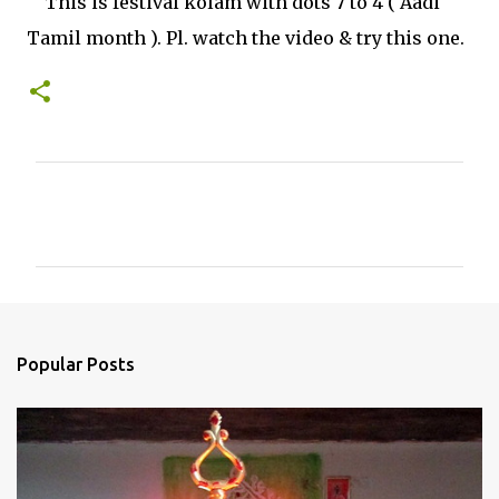
This is festival kolam with dots 7 to 4 ( Aadi
Tamil month ). Pl. watch the video & try this one.
C
o
m
m
e
n
Popular Posts
t
s