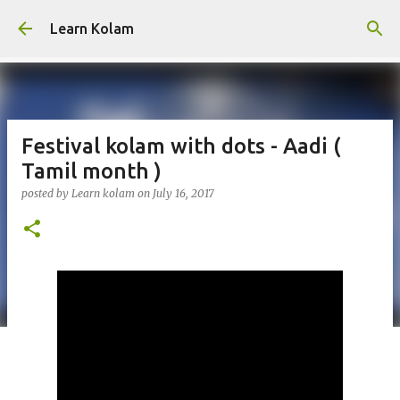
Skip to main content
Learn Kolam
Festival kolam with dots - Aadi (
Tamil month )
posted by
Learn kolam
on
July 16, 2017