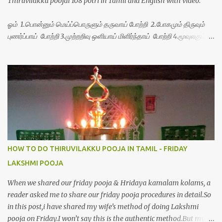
Thiruvilakku poojai 108 potri in Tamil and English with video.
ஓம் 1.பொன்னும் மெய்ப்பொருளும் தருவாய் போற்றி 2.போகமும் திருவும்
புணர்ப்பாய் போற்றி 3.முற்றறிவு ஒளியாய் மிளிர்ந்தாய் போற்றி 4.மூவுலகும்
நிறைந்திருந்தாய் போற்றி 5.வரம்பில் இன்பமாய் வளர்ந்திருந்தாய் போற்றி
6.இயற்கையாய் அறிவொளி ஆனாய் போற்றி 7.ஈரேழுலகம் ஈன்றாய் போற்றி
8.பிறர்வயமாகா பெரியோய் போற்றி 9.பேரின்பப் பெருக்காய் பொலிந்தாய்
போற்றி 10.பேரருட்கடலாம் பேரரு...
HOW TO DO THIRUVILAKKU POOJA IN TAMIL - FRIDAY
LAKSHMI POOJA
When we shared our friday pooja & Hridaya kamalam kolams, a
reader asked me to share our friday pooja procedures in detail.So
in this post,i have shared my wife’s method of doing Lakshmi
pooja on Friday.I won’t say this is the authentic method.But my