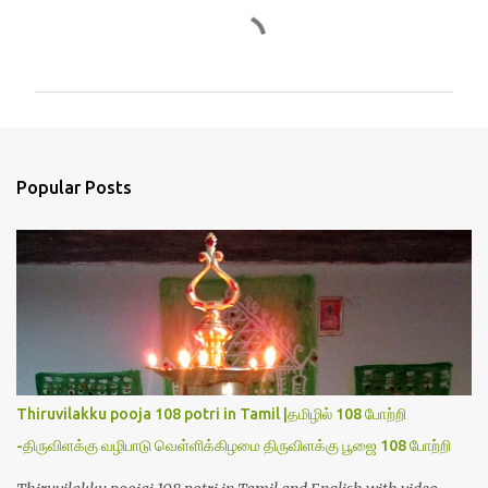
C
o
m
m
e
n
Popular Posts
t
s
Thiruvilakku pooja 108 potri in Tamil |தமிழில் 108 போற்றி
-திருவிளக்கு வழிபாடு வெள்ளிக்கிழமை திருவிளக்கு பூஜை 108 போற்றி