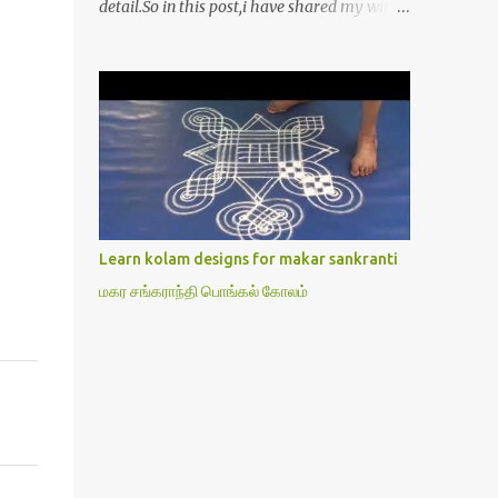
detail.So in this post,i have shared my wife’s
method of doing Lakshmi pooja on Friday.I
won’t say this is the authentic method.But
my mom & my wife has been following this
procedure for more than 40 years in our
house each Friday.Now my daughter-in-law
is also performing the same.In this post,i
have written how to make Lakshmi poojai
with Thiruvilakku poojai
kolam,Hridayakamalam kolam and
Learn kolam designs for makar sankranti
thiruvilakku pooja stotram/slokas along
மகர சங்கராந்தி பொங்கல் கோலம்
with 108 potri in tamil. i.e Archanai slokam
in Tamil.I have tried my best to explain the
pooja procedures.Hope u will find it helpful.I
have attached all the sloka pictures from
our book “ Jayamangala sthothram”. I have
also typed the Shodasha upachara pooja
sthothram in Tamil & English. If u want to
use this pictures in your website,please ask