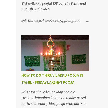
Thiruvilakku poojai 108 potri in Tamil and
English with video.
ஓம் 1.பொன்னும் மெய்ப்பொருளும் தருவாய்
போற்றி 2.போகமும் திருவும் புணர்ப்பாய் போற்றி
3.முற்றறிவு ஒளியாய் மிளிர்ந்தாய் போற்றி
4.மூவுலகும் நிறைந்திருந்தாய் போற்றி 5.வரம்பில்
இன்பமாய் வளர்ந்திருந்தாய் போற்றி
6.இயற்கையாய் அறிவொளி ஆனாய் போற்றி
7.ஈரேழுலகம் ஈன்றாய் போற்றி 8.பிறர்வயமாகா
பெரியோய் போற்றி 9.பேரின்பப் பெருக்காய்
பொலிந்தாய் போற்றி 10.பேரருட்கடலாம் பேரரு...
HOW TO DO THIRUVILAKKU POOJA IN
TAMIL - FRIDAY LAKSHMI POOJA
When we shared our friday pooja &
Hridaya kamalam kolams, a reader asked
me to share our friday pooja procedures in