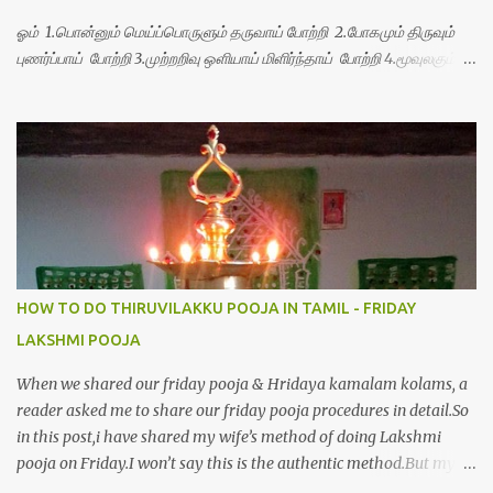
ஓம் 1.பொன்னும் மெய்ப்பொருளும் தருவாய் போற்றி 2.போகமும் திருவும்
புணர்ப்பாய் போற்றி 3.முற்றறிவு ஒளியாய் மிளிர்ந்தாய் போற்றி 4.மூவுலகும்
நிறைந்திருந்தாய் போற்றி 5.வரம்பில் இன்பமாய் வளர்ந்திருந்தாய் போற்றி
6.இயற்கையாய் அறிவொளி ஆனாய் போற்றி 7.ஈரேழுலகம் ஈன்றாய் போற்றி
8.பிறர்வயமாகா பெரியோய் போற்றி 9.பேரின்பப் பெருக்காய் பொலிந்தாய்
போற்றி 10.பேரருட்கடலாம் பேரரு...
HOW TO DO THIRUVILAKKU POOJA IN TAMIL - FRIDAY
LAKSHMI POOJA
When we shared our friday pooja & Hridaya kamalam kolams, a
reader asked me to share our friday pooja procedures in detail.So
in this post,i have shared my wife’s method of doing Lakshmi
pooja on Friday.I won’t say this is the authentic method.But my
mom & my wife has been following this procedure for more than