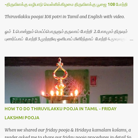
-திருவிளக்கு வழிபாடு வெள்ளிக்கிழமை திருவிளக்கு பூஜை 108 போற்றி
Thiruvilakku poojai 108 potri in Tamil and English with video.
ஓம் 1.பொன்னும் மெய்ப்பொருளும் தருவாய் போற்றி 2.போகமும் திருவும்
புணர்ப்பாய் போற்றி 3.முற்றறிவு ஒளியாய் மிளிர்ந்தாய் போற்றி 4.மூவுலகும்
நிறைந்திருந்தாய் போற்றி 5.வரம்பில் இன்பமாய் வளர்ந்திருந்தாய் போற்றி
6.இயற்கையாய் அறிவொளி ஆனாய் போற்றி 7.ஈரேழுலகம் ஈன்றாய் போற்றி
8.பிறர்வயமாகா பெரியோய் போற்றி 9.பேரின்பப் பெருக்காய் பொலிந்தாய்
போற்றி 10.பேரருட்கடலாம் பேரரு...
HOW TO DO THIRUVILAKKU POOJA IN TAMIL - FRIDAY
LAKSHMI POOJA
When we shared our friday pooja & Hridaya kamalam kolams, a
reader asked me to share our friday pooja procedures in detail.So