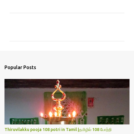
C
o
m
m
e
n
Popular Posts
t
s
Thiruvilakku pooja 108 potri in Tamil |தமிழில் 108 போற்றி