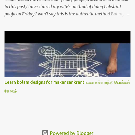
in this post,i have shared my wife’s method of doing Lakshmi
pooja on Friday.I won’t say this is the authentic method.But my
mom & my wife has been following this procedure for more than
40 years in our house each Friday.Now my daughter-in-law is
also performing the same.In this post,i have written how to make
Lakshmi poojai with Thiruvilakku poojai
kolam,Hridayakamalam kolam and thiruvilakku pooja
stotram/slokas along with 108 potri in tamil. i.e Archanai slokam
in Tamil.I have tried my best to explain the pooja procedures.Hope
u will find it helpful.I have attached all the sloka pictures from our
book “ Jayamangala sthothram”. I have also typed the Shodasha
Learn kolam designs for makar sankranti மகர சங்கராந்தி பொங்கல்
upachara pooja sthothram in Tamil & English. If u want to use
கோலம்
this pictures in your website,please ask our permission.Thanks for
understanding.Please leave a comment here if its helpful fo...
Powered by Blogger