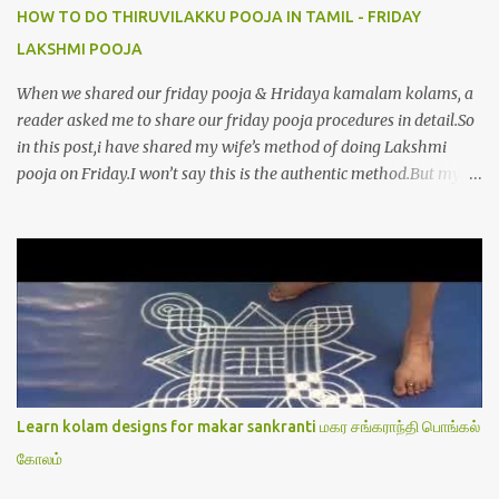
HOW TO DO THIRUVILAKKU POOJA IN TAMIL - FRIDAY
LAKSHMI POOJA
When we shared our friday pooja & Hridaya kamalam kolams, a
reader asked me to share our friday pooja procedures in detail.So
in this post,i have shared my wife’s method of doing Lakshmi
pooja on Friday.I won’t say this is the authentic method.But my
mom & my wife has been following this procedure for more than
40 years in our house each Friday.Now my daughter-in-law is
also performing the same.In this post,i have written how to make
Lakshmi poojai with Thiruvilakku poojai
kolam,Hridayakamalam kolam and thiruvilakku pooja
stotram/slokas along with 108 potri in tamil. i.e Archanai slokam
in Tamil.I have tried my best to explain the pooja procedures.Hope
u will find it helpful.I have attached all the sloka pictures from our
book “ Jayamangala sthothram”. I have also typed the Shodasha
Learn kolam designs for makar sankranti மகர சங்கராந்தி பொங்கல்
upachara pooja sthothram in Tamil & English. If u want to use
கோலம்
this pictures in your website,please ask our permission.Thanks for
understanding.Please leave a comment here if its helpful fo...