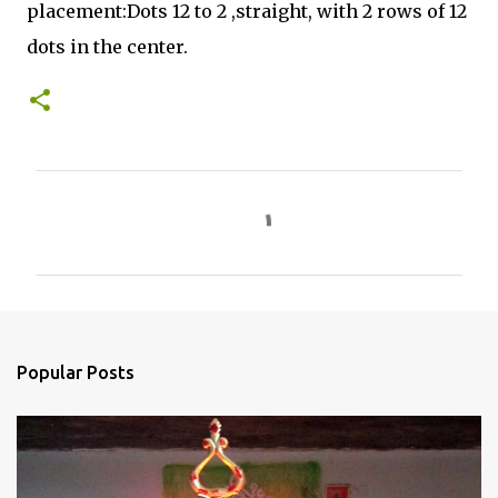
placement:Dots 12 to 2 ,straight, with 2 rows of 12
dots in the center.
C
o
m
m
e
n
Popular Posts
t
s