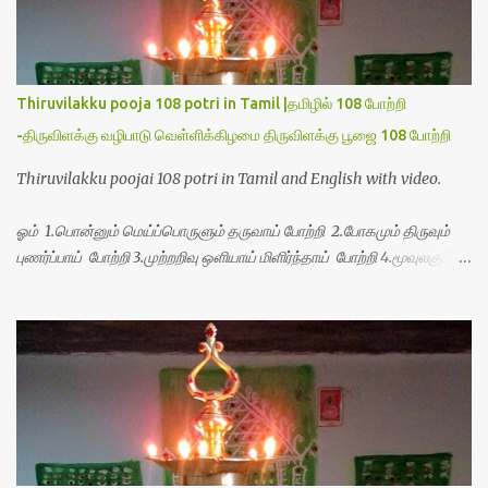
Thiruvilakku pooja 108 potri in Tamil |தமிழில் 108 போற்றி
-திருவிளக்கு வழிபாடு வெள்ளிக்கிழமை திருவிளக்கு பூஜை 108 போற்றி
Thiruvilakku poojai 108 potri in Tamil and English with video.
ஓம் 1.பொன்னும் மெய்ப்பொருளும் தருவாய் போற்றி 2.போகமும் திருவும்
புணர்ப்பாய் போற்றி 3.முற்றறிவு ஒளியாய் மிளிர்ந்தாய் போற்றி 4.மூவுலகும்
நிறைந்திருந்தாய் போற்றி 5.வரம்பில் இன்பமாய் வளர்ந்திருந்தாய் போற்றி
6.இயற்கையாய் அறிவொளி ஆனாய் போற்றி 7.ஈரேழுலகம் ஈன்றாய் போற்றி
8.பிறர்வயமாகா பெரியோய் போற்றி 9.பேரின்பப் பெருக்காய் பொலிந்தாய்
போற்றி 10.பேரருட்கடலாம் பேரரு...