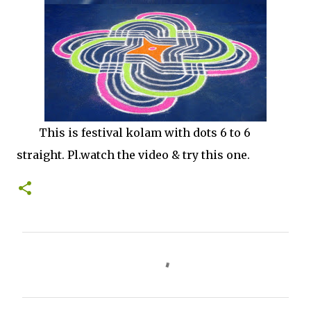
This is festival kolam with dots 6 to 6
straight. Pl.watch the video & try this one.
C
o
m