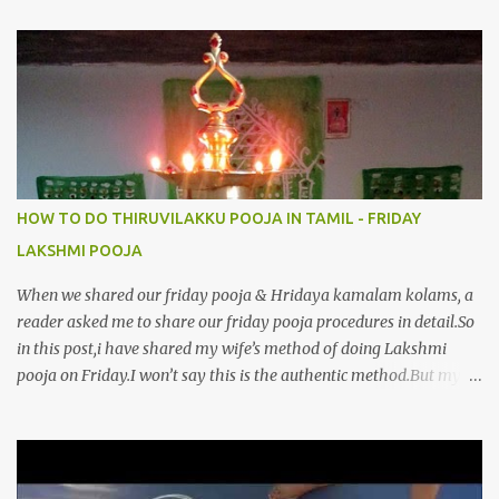
6.இயற்கையாய் அறிவொளி ஆனாய் போற்றி 7.ஈரேழுலகம் ஈன்றாய் போற்றி
8.பிறர்வயமாகா பெரியோய் போற்றி 9.பேரின்பப் பெருக்காய் பொலிந்தாய்
போற்றி 10.பேரருட்கடலாம் பேரரு...
HOW TO DO THIRUVILAKKU POOJA IN TAMIL - FRIDAY
LAKSHMI POOJA
When we shared our friday pooja & Hridaya kamalam kolams, a
reader asked me to share our friday pooja procedures in detail.So
in this post,i have shared my wife’s method of doing Lakshmi
pooja on Friday.I won’t say this is the authentic method.But my
mom & my wife has been following this procedure for more than
40 years in our house each Friday.Now my daughter-in-law is
also performing the same.In this post,i have written how to make
Lakshmi poojai with Thiruvilakku poojai