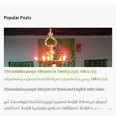
m
e
n
Popular Posts
t
s
Thiruvilakku pooja 108 potri in Tamil |தமிழில் 108 போற்றி
-திருவிளக்கு வழிபாடு வெள்ளிக்கிழமை திருவிளக்கு பூஜை 108 போற்றி
Thiruvilakku poojai 108 potri in Tamil and English with video.
ஓம் 1.பொன்னும் மெய்ப்பொருளும் தருவாய் போற்றி 2.போகமும் திருவும்
புணர்ப்பாய் போற்றி 3.முற்றறிவு ஒளியாய் மிளிர்ந்தாய் போற்றி 4.மூவுலகும்
நிறைந்திருந்தாய் போற்றி 5.வரம்பில் இன்பமாய் வளர்ந்திருந்தாய் போற்றி