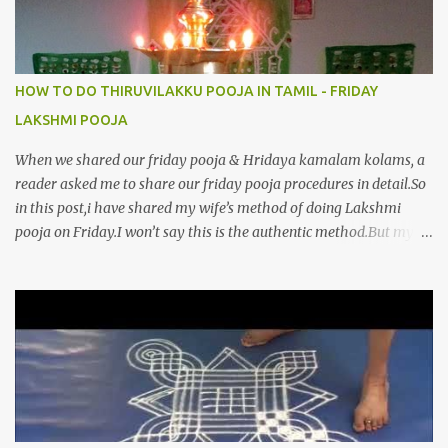
HOW TO DO THIRUVILAKKU POOJA IN TAMIL - FRIDAY
LAKSHMI POOJA
When we shared our friday pooja & Hridaya kamalam kolams, a
reader asked me to share our friday pooja procedures in detail.So
in this post,i have shared my wife’s method of doing Lakshmi
pooja on Friday.I won’t say this is the authentic method.But my
mom & my wife has been following this procedure for more than
40 years in our house each Friday.Now my daughter-in-law is
also performing the same.In this post,i have written how to make
Lakshmi poojai with Thiruvilakku poojai
kolam,Hridayakamalam kolam and thiruvilakku pooja
stotram/slokas along with 108 potri in tamil. i.e Archanai slokam
in Tamil.I have tried my best to explain the pooja procedures.Hope
u will find it helpful.I have attached all the sloka pictures from our