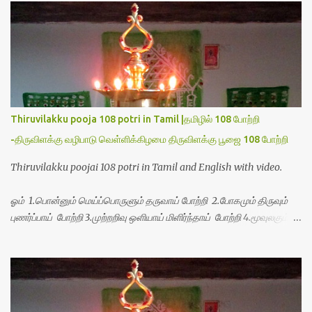
s
Thiruvilakku pooja 108 potri in Tamil |தமிழில் 108 போற்றி
-திருவிளக்கு வழிபாடு வெள்ளிக்கிழமை திருவிளக்கு பூஜை 108 போற்றி
Thiruvilakku poojai 108 potri in Tamil and English with video.
ஓம் 1.பொன்னும் மெய்ப்பொருளும் தருவாய் போற்றி 2.போகமும் திருவும்
புணர்ப்பாய் போற்றி 3.முற்றறிவு ஒளியாய் மிளிர்ந்தாய் போற்றி 4.மூவுலகும்
நிறைந்திருந்தாய் போற்றி 5.வரம்பில் இன்பமாய் வளர்ந்திருந்தாய் போற்றி
6.இயற்கையாய் அறிவொளி ஆனாய் போற்றி 7.ஈரேழுலகம் ஈன்றாய் போற்றி
8.பிறர்வயமாகா பெரியோய் போற்றி 9.பேரின்பப் பெருக்காய் பொலிந்தாய்
போற்றி 10.பேரருட்கடலாம் பேரரு...