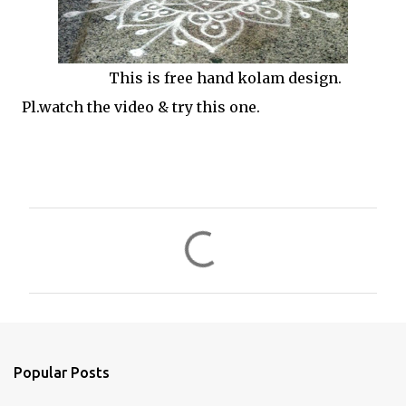
This is free hand kolam design.
Pl.watch the video & try this one.
C
o
m
m
e
n
Popular Posts
t