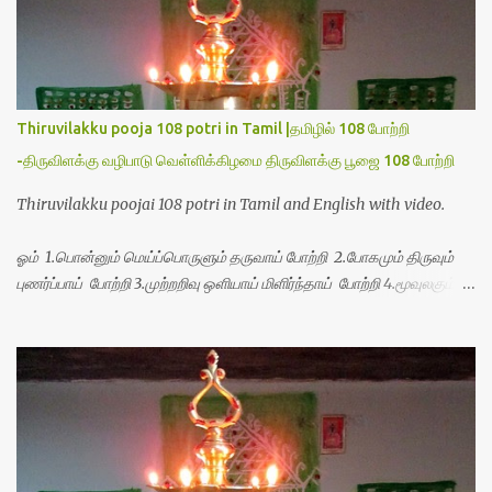
Thiruvilakku pooja 108 potri in Tamil |தமிழில் 108 போற்றி
-திருவிளக்கு வழிபாடு வெள்ளிக்கிழமை திருவிளக்கு பூஜை 108 போற்றி
Thiruvilakku poojai 108 potri in Tamil and English with video.
ஓம் 1.பொன்னும் மெய்ப்பொருளும் தருவாய் போற்றி 2.போகமும் திருவும்
புணர்ப்பாய் போற்றி 3.முற்றறிவு ஒளியாய் மிளிர்ந்தாய் போற்றி 4.மூவுலகும்
நிறைந்திருந்தாய் போற்றி 5.வரம்பில் இன்பமாய் வளர்ந்திருந்தாய் போற்றி
6.இயற்கையாய் அறிவொளி ஆனாய் போற்றி 7.ஈரேழுலகம் ஈன்றாய் போற்றி
8.பிறர்வயமாகா பெரியோய் போற்றி 9.பேரின்பப் பெருக்காய் பொலிந்தாய்
போற்றி 10.பேரருட்கடலாம் பேரரு...