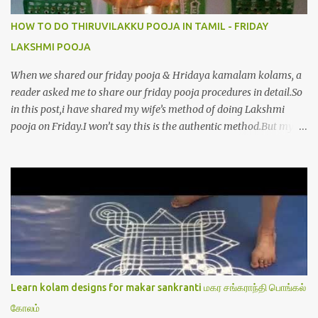
HOW TO DO THIRUVILAKKU POOJA IN TAMIL - FRIDAY
LAKSHMI POOJA
When we shared our friday pooja & Hridaya kamalam kolams, a
reader asked me to share our friday pooja procedures in detail.So
in this post,i have shared my wife’s method of doing Lakshmi
pooja on Friday.I won’t say this is the authentic method.But my
mom & my wife has been following this procedure for more than
40 years in our house each Friday.Now my daughter-in-law is
also performing the same.In this post,i have written how to make
Lakshmi poojai with Thiruvilakku poojai
kolam,Hridayakamalam kolam and thiruvilakku pooja
stotram/slokas along with 108 potri in tamil. i.e Archanai slokam
in Tamil.I have tried my best to explain the pooja procedures.Hope
u will find it helpful.I have attached all the sloka pictures from our
book “ Jayamangala sthothram”. I have also typed the Shodasha
Learn kolam designs for makar sankranti மகர சங்கராந்தி பொங்கல்
upachara pooja sthothram in Tamil & English. If u want to use
கோலம்
this pictures in your website,please ask our permission.Thanks for