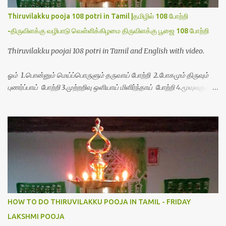
Thiruvilakku pooja 108 potri in Tamil |தமிழில் 108 போற்றி
-திருவிளக்கு வழிபாடு வெள்ளிக்கிழமை திருவிளக்கு பூஜை 108 போற்றி
Thiruvilakku poojai 108 potri in Tamil and English with video.
ஓம் 1.பொன்னும் மெய்ப்பொருளும் தருவாய் போற்றி 2.போகமும் திருவும்
புணர்ப்பாய் போற்றி 3.முற்றறிவு ஒளியாய் மிளிர்ந்தாய் போற்றி 4.மூவுலகும்
நிறைந்திருந்தாய் போற்றி 5.வரம்பில் இன்பமாய் வளர்ந்திருந்தாய் போற்றி
6.இயற்கையாய் அறிவொளி ஆனாய் போற்றி 7.ஈரேழுலகம் ஈன்றாய் போற்றி
8.பிறர்வயமாகா பெரியோய் போற்றி 9.பேரின்பப் பெருக்காய் பொலிந்தாய்
போற்றி 10.பேரருட்கடலாம் பேரரு...
HOW TO DO THIRUVILAKKU POOJA IN TAMIL - FRIDAY
LAKSHMI POOJA