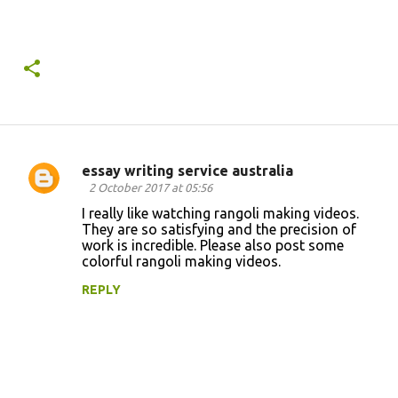
essay writing service australia
C
2 October 2017 at 05:56
o
I really like watching rangoli making videos.
They are so satisfying and the precision of
m
work is incredible. Please also post some
m
colorful rangoli making videos.
e
REPLY
n
t
s