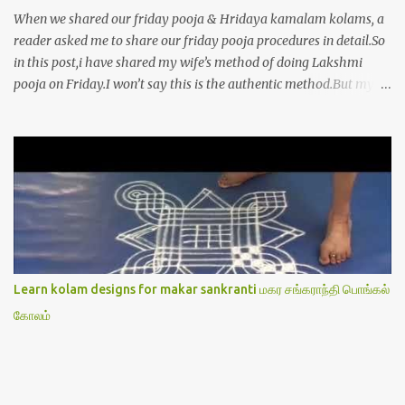
When we shared our friday pooja & Hridaya kamalam kolams, a
reader asked me to share our friday pooja procedures in detail.So
in this post,i have shared my wife’s method of doing Lakshmi
pooja on Friday.I won’t say this is the authentic method.But my
mom & my wife has been following this procedure for more than
40 years in our house each Friday.Now my daughter-in-law is
also performing the same.In this post,i have written how to make
Lakshmi poojai with Thiruvilakku poojai
kolam,Hridayakamalam kolam and thiruvilakku pooja
stotram/slokas along with 108 potri in tamil. i.e Archanai slokam
in Tamil.I have tried my best to explain the pooja procedures.Hope
u will find it helpful.I have attached all the sloka pictures from our
book “ Jayamangala sthothram”. I have also typed the Shodasha
Learn kolam designs for makar sankranti மகர சங்கராந்தி பொங்கல்
upachara pooja sthothram in Tamil & English. If u want to use
கோலம்
this pictures in your website,please ask our permission.Thanks for
understanding.Please leave a comment here if its helpful fo...