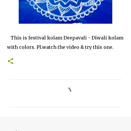
This is festival kolam Deepavali - Diwali kolam
with colors. Pl.watch the video & try this one.
C
o
m
m
e
n