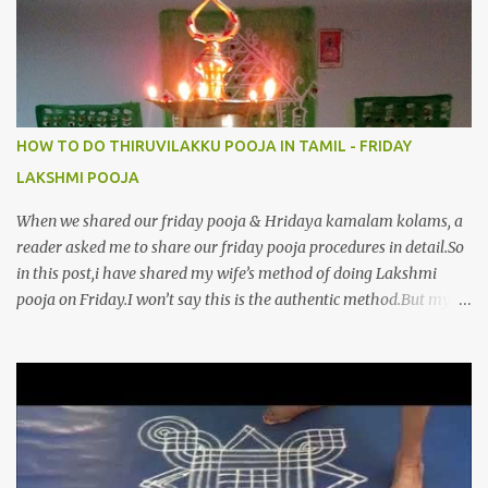
போற்றி 10.பேரருட்கடலாம் பேரரு...
HOW TO DO THIRUVILAKKU POOJA IN TAMIL - FRIDAY
LAKSHMI POOJA
When we shared our friday pooja & Hridaya kamalam kolams, a
reader asked me to share our friday pooja procedures in detail.So
in this post,i have shared my wife’s method of doing Lakshmi
pooja on Friday.I won’t say this is the authentic method.But my
mom & my wife has been following this procedure for more than
40 years in our house each Friday.Now my daughter-in-law is
also performing the same.In this post,i have written how to make
Lakshmi poojai with Thiruvilakku poojai
kolam,Hridayakamalam kolam and thiruvilakku pooja
stotram/slokas along with 108 potri in tamil. i.e Archanai slokam
in Tamil.I have tried my best to explain the pooja procedures.Hope