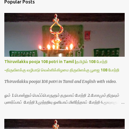
Popular Posts
t
s
Thiruvilakku pooja 108 potri in Tamil |தமிழில் 108 போற்றி
-திருவிளக்கு வழிபாடு வெள்ளிக்கிழமை திருவிளக்கு பூஜை 108 போற்றி
Thiruvilakku poojai 108 potri in Tamil and English with video.
ஓம் 1.பொன்னும் மெய்ப்பொருளும் தருவாய் போற்றி 2.போகமும் திருவும்
புணர்ப்பாய் போற்றி 3.முற்றறிவு ஒளியாய் மிளிர்ந்தாய் போற்றி 4.மூவுலகும்
நிறைந்திருந்தாய் போற்றி 5.வரம்பில் இன்பமாய் வளர்ந்திருந்தாய் போற்றி
6.இயற்கையாய் அறிவொளி ஆனாய் போற்றி 7.ஈரேழுலகம் ஈன்றாய் போற்றி
8.பிறர்வயமாகா பெரியோய் போற்றி 9.பேரின்பப் பெருக்காய் பொலிந்தாய்