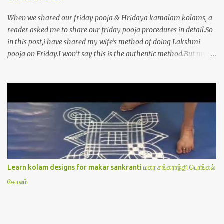
When we shared our friday pooja & Hridaya kamalam kolams, a
reader asked me to share our friday pooja procedures in detail.So
in this post,i have shared my wife’s method of doing Lakshmi
pooja on Friday.I won’t say this is the authentic method.But my
mom & my wife has been following this procedure for more than
40 years in our house each Friday.Now my daughter-in-law is
also performing the same.In this post,i have written how to make
Lakshmi poojai with Thiruvilakku poojai
kolam,Hridayakamalam kolam and thiruvilakku pooja
stotram/slokas along with 108 potri in tamil. i.e Archanai slokam
in Tamil.I have tried my best to explain the pooja procedures.Hope
u will find it helpful.I have attached all the sloka pictures from our
book “ Jayamangala sthothram”. I have also typed the Shodasha
Learn kolam designs for makar sankranti மகர சங்கராந்தி பொங்கல்
upachara pooja sthothram in Tamil & English. If u want to use
கோலம்
this pictures in your website,please ask our permission.Thanks for
understanding.Please leave a comment here if its helpful fo...