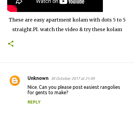
These are easy apartment kolam with dots 5 to 5
straight.Pl. watch the video & try these kolam
Unknown
30 October 2017 at 21:49
C
Nice. Can you please post easiest rangolies
o
for gents to make?
m
REPLY
m
e
n
t