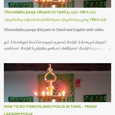
Thiruvilakku pooja 108 potri in Tamil |தமிழில் 108 போற்றி
-திருவிளக்கு வழிபாடு வெள்ளிக்கிழமை திருவிளக்கு பூஜை 108 போற்றி
Thiruvilakku poojai 108 potri in Tamil and English with video.
ஓம் 1.பொன்னும் மெய்ப்பொருளும் தருவாய் போற்றி 2.போகமும் திருவும்
புணர்ப்பாய் போற்றி 3.முற்றறிவு ஒளியாய் மிளிர்ந்தாய் போற்றி 4.மூவுலகும்
நிறைந்திருந்தாய் போற்றி 5.வரம்பில் இன்பமாய் வளர்ந்திருந்தாய் போற்றி
6.இயற்கையாய் அறிவொளி ஆனாய் போற்றி 7.ஈரேழுலகம் ஈன்றாய் போற்றி
8.பிறர்வயமாகா பெரியோய் போற்றி 9.பேரின்பப் பெருக்காய் பொலிந்தாய்
போற்றி 10.பேரருட்கடலாம் பேரரு...
HOW TO DO THIRUVILAKKU POOJA IN TAMIL - FRIDAY
LAKSHMI POOJA