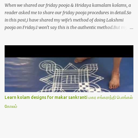
When we shared our friday pooja & Hridaya kamalam kolams, a
reader asked me to share our friday pooja procedures in detail.So
in this post,i have shared my wife’s method of doing Lakshmi
pooja on Friday.I won’t say this is the authentic method.But my
mom & my wife has been following this procedure for more than
40 years in our house each Friday.Now my daughter-in-law is
also performing the same.In this post,i have written how to make
Lakshmi poojai with Thiruvilakku poojai
kolam,Hridayakamalam kolam and thiruvilakku pooja
stotram/slokas along with 108 potri in tamil. i.e Archanai slokam
in Tamil.I have tried my best to explain the pooja procedures.Hope
u will find it helpful.I have attached all the sloka pictures from our
book “ Jayamangala sthothram”. I have also typed the Shodasha
Learn kolam designs for makar sankranti மகர சங்கராந்தி பொங்கல்
upachara pooja sthothram in Tamil & English. If u want to use
கோலம்
this pictures in your website,please ask our permission.Thanks for
understanding.Please leave a comment here if its helpful fo...