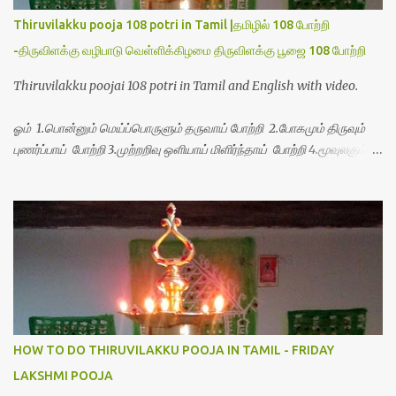
Thiruvilakku pooja 108 potri in Tamil |தமிழில் 108 போற்றி
-திருவிளக்கு வழிபாடு வெள்ளிக்கிழமை திருவிளக்கு பூஜை 108 போற்றி
Thiruvilakku poojai 108 potri in Tamil and English with video.
ஓம் 1.பொன்னும் மெய்ப்பொருளும் தருவாய் போற்றி 2.போகமும் திருவும்
புணர்ப்பாய் போற்றி 3.முற்றறிவு ஒளியாய் மிளிர்ந்தாய் போற்றி 4.மூவுலகும்
நிறைந்திருந்தாய் போற்றி 5.வரம்பில் இன்பமாய் வளர்ந்திருந்தாய் போற்றி
6.இயற்கையாய் அறிவொளி ஆனாய் போற்றி 7.ஈரேழுலகம் ஈன்றாய் போற்றி
8.பிறர்வயமாகா பெரியோய் போற்றி 9.பேரின்பப் பெருக்காய் பொலிந்தாய்
போற்றி 10.பேரருட்கடலாம் பேரரு...
HOW TO DO THIRUVILAKKU POOJA IN TAMIL - FRIDAY
LAKSHMI POOJA