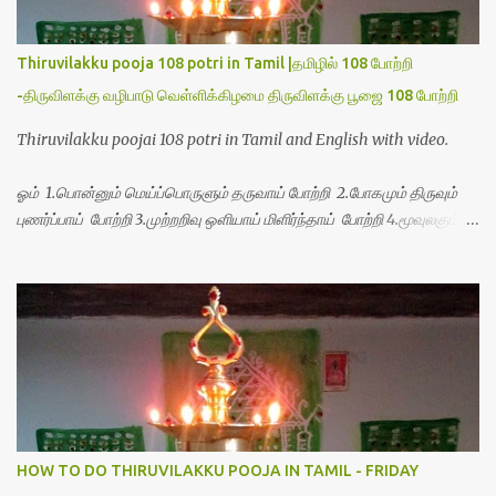
Thiruvilakku pooja 108 potri in Tamil |தமிழில் 108 போற்றி
-திருவிளக்கு வழிபாடு வெள்ளிக்கிழமை திருவிளக்கு பூஜை 108 போற்றி
Thiruvilakku poojai 108 potri in Tamil and English with video.
ஓம் 1.பொன்னும் மெய்ப்பொருளும் தருவாய் போற்றி 2.போகமும் திருவும்
புணர்ப்பாய் போற்றி 3.முற்றறிவு ஒளியாய் மிளிர்ந்தாய் போற்றி 4.மூவுலகும்
நிறைந்திருந்தாய் போற்றி 5.வரம்பில் இன்பமாய் வளர்ந்திருந்தாய் போற்றி
6.இயற்கையாய் அறிவொளி ஆனாய் போற்றி 7.ஈரேழுலகம் ஈன்றாய் போற்றி
8.பிறர்வயமாகா பெரியோய் போற்றி 9.பேரின்பப் பெருக்காய் பொலிந்தாய்
போற்றி 10.பேரருட்கடலாம் பேரரு...
HOW TO DO THIRUVILAKKU POOJA IN TAMIL - FRIDAY