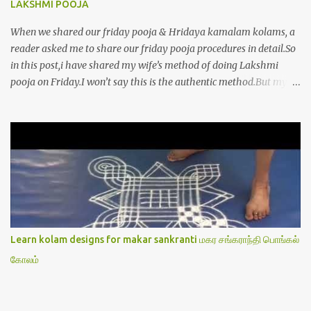
LAKSHMI POOJA
When we shared our friday pooja & Hridaya kamalam kolams, a
reader asked me to share our friday pooja procedures in detail.So
in this post,i have shared my wife’s method of doing Lakshmi
pooja on Friday.I won’t say this is the authentic method.But my
mom & my wife has been following this procedure for more than
40 years in our house each Friday.Now my daughter-in-law is
also performing the same.In this post,i have written how to make
Lakshmi poojai with Thiruvilakku poojai
kolam,Hridayakamalam kolam and thiruvilakku pooja
stotram/slokas along with 108 potri in tamil. i.e Archanai slokam
in Tamil.I have tried my best to explain the pooja procedures.Hope
u will find it helpful.I have attached all the sloka pictures from our
book “ Jayamangala sthothram”. I have also typed the Shodasha
Learn kolam designs for makar sankranti மகர சங்கராந்தி பொங்கல்
upachara pooja sthothram in Tamil & English. If u want to use
கோலம்
this pictures in your website,please ask our permission.Thanks for
understanding.Please leave a comment here if its helpful fo...