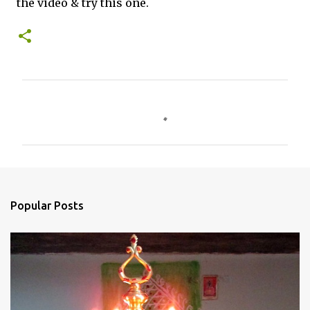
the video & try this one.
C
o
m
m
e
n
Popular Posts
t
s