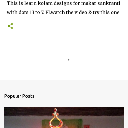
This is learn kolam designs for makar sankranti
with dots 13 to 7. Pl.watch the video & try this one.
C
o
m
m
e
n
Popular Posts
t
s