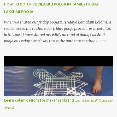
HOW TO DO THIRUVILAKKU POOJA IN TAMIL - FRIDAY
LAKSHMI POOJA
When we shared our friday pooja & Hridaya kamalam kolams, a
reader asked me to share our friday pooja procedures in detail.So
in this post,i have shared my wife’s method of doing Lakshmi
pooja on Friday.I won’t say this is the authentic method.But my
mom & my wife has been following this procedure for more than
40 years in our house each Friday.Now my daughter-in-law is
also performing the same.In this post,i have written how to make
Lakshmi poojai with Thiruvilakku poojai
kolam,Hridayakamalam kolam and thiruvilakku pooja
stotram/slokas along with 108 potri in tamil. i.e Archanai slokam
in Tamil.I have tried my best to explain the pooja procedures.Hope
u will find it helpful.I have attached all the sloka pictures from our
book “ Jayamangala sthothram”. I have also typed the Shodasha
Learn kolam designs for makar sankranti மகர சங்கராந்தி பொங்கல்
upachara pooja sthothram in Tamil & English. If u want to use
கோலம்
this pictures in your website,please ask our permission.Thanks for
understanding.Please leave a comment here if its helpful fo...