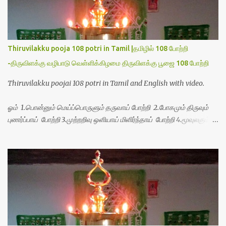
Thiruvilakku pooja 108 potri in Tamil |தமிழில் 108 போற்றி
-திருவிளக்கு வழிபாடு வெள்ளிக்கிழமை திருவிளக்கு பூஜை 108 போற்றி
Thiruvilakku poojai 108 potri in Tamil and English with video.
ஓம் 1.பொன்னும் மெய்ப்பொருளும் தருவாய் போற்றி 2.போகமும் திருவும்
புணர்ப்பாய் போற்றி 3.முற்றறிவு ஒளியாய் மிளிர்ந்தாய் போற்றி 4.மூவுலகும்
நிறைந்திருந்தாய் போற்றி 5.வரம்பில் இன்பமாய் வளர்ந்திருந்தாய் போற்றி
6.இயற்கையாய் அறிவொளி ஆனாய் போற்றி 7.ஈரேழுலகம் ஈன்றாய் போற்றி
8.பிறர்வயமாகா பெரியோய் போற்றி 9.பேரின்பப் பெருக்காய் பொலிந்தாய்
போற்றி 10.பேரருட்கடலாம் பேரரு...