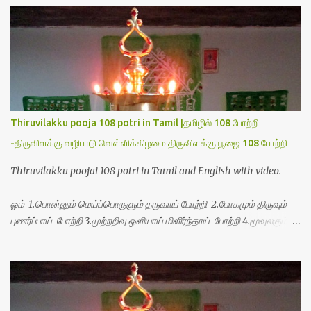
s
Thiruvilakku pooja 108 potri in Tamil |தமிழில் 108 போற்றி
-திருவிளக்கு வழிபாடு வெள்ளிக்கிழமை திருவிளக்கு பூஜை 108 போற்றி
Thiruvilakku poojai 108 potri in Tamil and English with video.
ஓம் 1.பொன்னும் மெய்ப்பொருளும் தருவாய் போற்றி 2.போகமும் திருவும்
புணர்ப்பாய் போற்றி 3.முற்றறிவு ஒளியாய் மிளிர்ந்தாய் போற்றி 4.மூவுலகும்
நிறைந்திருந்தாய் போற்றி 5.வரம்பில் இன்பமாய் வளர்ந்திருந்தாய் போற்றி
6.இயற்கையாய் அறிவொளி ஆனாய் போற்றி 7.ஈரேழுலகம் ஈன்றாய் போற்றி
8.பிறர்வயமாகா பெரியோய் போற்றி 9.பேரின்பப் பெருக்காய் பொலிந்தாய்
போற்றி 10.பேரருட்கடலாம் பேரரு...