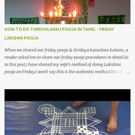
HOW TO DO THIRUVILAKKU POOJA IN TAMIL - FRIDAY
LAKSHMI POOJA
When we shared our friday pooja & Hridaya kamalam kolams, a
reader asked me to share our friday pooja procedures in detail.So
in this post,i have shared my wife’s method of doing Lakshmi
pooja on Friday.I won’t say this is the authentic method.But my
mom & my wife has been following this procedure for more than
40 years in our house each Friday.Now my daughter-in-law is
also performing the same.In this post,i have written how to make
Lakshmi poojai with Thiruvilakku poojai
kolam,Hridayakamalam kolam and thiruvilakku pooja
stotram/slokas along with 108 potri in tamil. i.e Archanai slokam
in Tamil.I have tried my best to explain the pooja procedures.Hope
u will find it helpful.I have attached all the sloka pictures from our