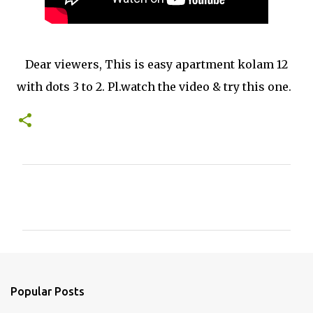
Dear viewers, This is easy apartment kolam 12
with dots 3 to 2. Pl.watch the video & try this one.
C
o
m
m
e
n
Popular Posts
t