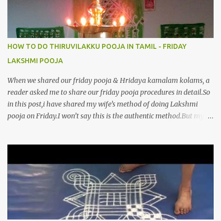
HOW TO DO THIRUVILAKKU POOJA IN TAMIL - FRIDAY
LAKSHMI POOJA
When we shared our friday pooja & Hridaya kamalam kolams, a
reader asked me to share our friday pooja procedures in detail.So
in this post,i have shared my wife’s method of doing Lakshmi
pooja on Friday.I won’t say this is the authentic method.But my
mom & my wife has been following this procedure for more than
40 years in our house each Friday.Now my daughter-in-law is
also performing the same.In this post,i have written how to make
Lakshmi poojai with Thiruvilakku poojai
kolam,Hridayakamalam kolam and thiruvilakku pooja
stotram/slokas along with 108 potri in tamil. i.e Archanai slokam
in Tamil.I have tried my best to explain the pooja procedures.Hope
u will find it helpful.I have attached all the sloka pictures from our