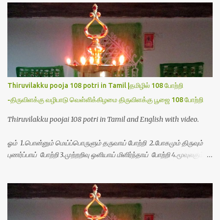
s
Thiruvilakku pooja 108 potri in Tamil |தமிழில் 108 போற்றி
-திருவிளக்கு வழிபாடு வெள்ளிக்கிழமை திருவிளக்கு பூஜை 108 போற்றி
Thiruvilakku poojai 108 potri in Tamil and English with video.
ஓம் 1.பொன்னும் மெய்ப்பொருளும் தருவாய் போற்றி 2.போகமும் திருவும்
புணர்ப்பாய் போற்றி 3.முற்றறிவு ஒளியாய் மிளிர்ந்தாய் போற்றி 4.மூவுலகும்
நிறைந்திருந்தாய் போற்றி 5.வரம்பில் இன்பமாய் வளர்ந்திருந்தாய் போற்றி
6.இயற்கையாய் அறிவொளி ஆனாய் போற்றி 7.ஈரேழுலகம் ஈன்றாய் போற்றி
8.பிறர்வயமாகா பெரியோய் போற்றி 9.பேரின்பப் பெருக்காய் பொலிந்தாய்
போற்றி 10.பேரருட்கடலாம் பேரரு...