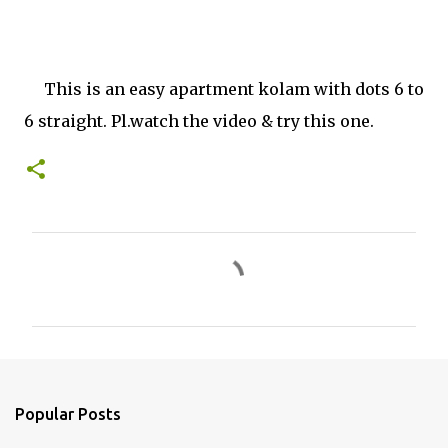
This is an easy apartment kolam with dots 6 to
6 straight. Pl.watch the video & try this one.
C
o
m
m
e
n
Popular Posts
t