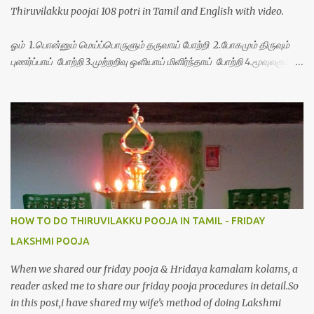
Thiruvilakku poojai 108 potri in Tamil and English with video.
ஓம் 1.பொன்னும் மெய்ப்பொருளும் தருவாய் போற்றி 2.போகமும் திருவும்
புணர்ப்பாய் போற்றி 3.முற்றறிவு ஒளியாய் மிளிர்ந்தாய் போற்றி 4.மூவுலகும்
நிறைந்திருந்தாய் போற்றி 5.வரம்பில் இன்பமாய் வளர்ந்திருந்தாய் போற்றி
6.இயற்கையாய் அறிவொளி ஆனாய் போற்றி 7.ஈரேழுலகம் ஈன்றாய் போற்றி
8.பிறர்வயமாகா பெரியோய் போற்றி 9.பேரின்பப் பெருக்காய் பொலிந்தாய்
போற்றி 10.பேரருட்கடலாம் பேரரு...
HOW TO DO THIRUVILAKKU POOJA IN TAMIL - FRIDAY
LAKSHMI POOJA
When we shared our friday pooja & Hridaya kamalam kolams, a
reader asked me to share our friday pooja procedures in detail.So
in this post,i have shared my wife’s method of doing Lakshmi