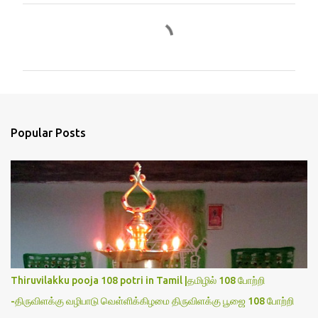
C
o
m
m
e
n
Popular Posts
t
s
Thiruvilakku pooja 108 potri in Tamil |தமிழில் 108 போற்றி
-திருவிளக்கு வழிபாடு வெள்ளிக்கிழமை திருவிளக்கு பூஜை 108 போற்றி