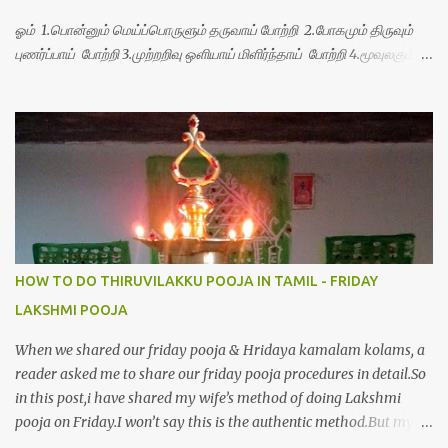
ஓம் 1.பொன்னும் மெய்ப்பொருளும் தருவாய் போற்றி 2.போகமும் திருவும்
புணர்ப்பாய் போற்றி 3.முற்றறிவு ஒளியாய் மிளிர்ந்தாய் போற்றி 4.மூவுலகும்
நிறைந்திருந்தாய் போற்றி 5.வரம்பில் இன்பமாய் வளர்ந்திருந்தாய் போற்றி
6.இயற்கையாய் அறிவொளி ஆனாய் போற்றி 7.ஈரேழுலகம் ஈன்றாய் போற்றி
8.பிறர்வயமாகா பெரியோய் போற்றி 9.பேரின்பப் பெருக்காய் பொலிந்தாய்
போற்றி 10.பேரருட்கடலாம் பேரரு...
HOW TO DO THIRUVILAKKU POOJA IN TAMIL - FRIDAY
LAKSHMI POOJA
When we shared our friday pooja & Hridaya kamalam kolams, a
reader asked me to share our friday pooja procedures in detail.So
in this post,i have shared my wife’s method of doing Lakshmi
pooja on Friday.I won’t say this is the authentic method.But my
mom & my wife has been following this procedure for more than