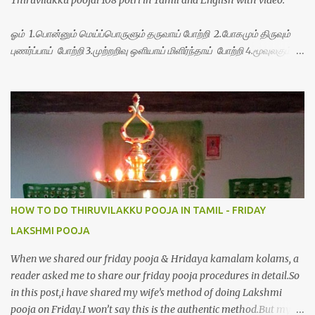
Thiruvilakku poojai 108 potri in Tamil and English with video.
ஓம் 1.பொன்னும் மெய்ப்பொருளும் தருவாய் போற்றி 2.போகமும் திருவும்
புணர்ப்பாய் போற்றி 3.முற்றறிவு ஒளியாய் மிளிர்ந்தாய் போற்றி 4.மூவுலகும்
நிறைந்திருந்தாய் போற்றி 5.வரம்பில் இன்பமாய் வளர்ந்திருந்தாய் போற்றி
6.இயற்கையாய் அறிவொளி ஆனாய் போற்றி 7.ஈரேழுலகம் ஈன்றாய் போற்றி
8.பிறர்வயமாகா பெரியோய் போற்றி 9.பேரின்பப் பெருக்காய் பொலிந்தாய்
போற்றி 10.பேரருட்கடலாம் பேரரு...
HOW TO DO THIRUVILAKKU POOJA IN TAMIL - FRIDAY
LAKSHMI POOJA
When we shared our friday pooja & Hridaya kamalam kolams, a
reader asked me to share our friday pooja procedures in detail.So
in this post,i have shared my wife’s method of doing Lakshmi
pooja on Friday.I won’t say this is the authentic method.But my