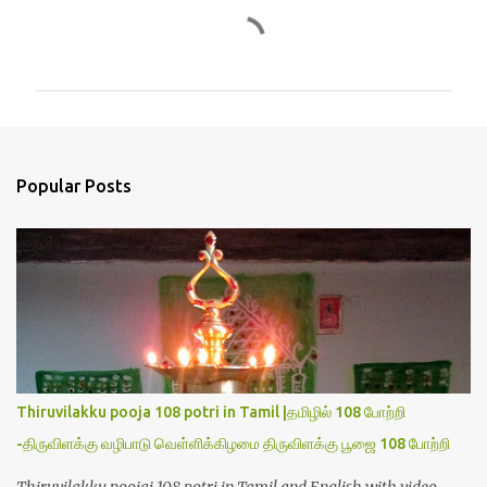
C
o
m
m
e
n
Popular Posts
t
s
Thiruvilakku pooja 108 potri in Tamil |தமிழில் 108 போற்றி
-திருவிளக்கு வழிபாடு வெள்ளிக்கிழமை திருவிளக்கு பூஜை 108 போற்றி