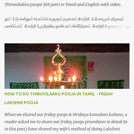
Thiruvilakku poojai 108 potri in Tamil and English with video.
ஓம் 1.பொன்னும் மெய்ப்பொருளும் தருவாய் போற்றி 2.போகமும் திருவும்
புணர்ப்பாய் போற்றி 3.முற்றறிவு ஒளியாய் மிளிர்ந்தாய் போற்றி 4.மூவுலகும்
நிறைந்திருந்தாய் போற்றி 5.வரம்பில் இன்பமாய் வளர்ந்திருந்தாய் போற்றி
6.இயற்கையாய் அறிவொளி ஆனாய் போற்றி 7.ஈரேழுலகம் ஈன்றாய் போற்றி
8.பிறர்வயமாகா பெரியோய் போற்றி 9.பேரின்பப் பெருக்காய் பொலிந்தாய்
போற்றி 10.பேரருட்கடலாம் பேரரு...
HOW TO DO THIRUVILAKKU POOJA IN TAMIL - FRIDAY
LAKSHMI POOJA
When we shared our friday pooja & Hridaya kamalam kolams, a
reader asked me to share our friday pooja procedures in detail.So
in this post,i have shared my wife’s method of doing Lakshmi