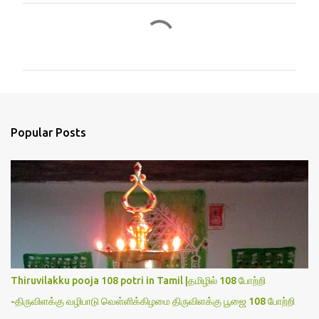
C
o
m
m
e
n
Popular Posts
t
s
Thiruvilakku pooja 108 potri in Tamil |தமிழில் 108 போற்றி
-திருவிளக்கு வழிபாடு வெள்ளிக்கிழமை திருவிளக்கு பூஜை 108 போற்றி