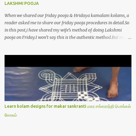
LAKSHMI POOJA
When we shared our friday pooja & Hridaya kamalam kolams, a
reader asked me to share our friday pooja procedures in detail.So
in this post,i have shared my wife’s method of doing Lakshmi
pooja on Friday.I won’t say this is the authentic method.But my
mom & my wife has been following this procedure for more than
40 years in our house each Friday.Now my daughter-in-law is
also performing the same.In this post,i have written how to make
Lakshmi poojai with Thiruvilakku poojai
kolam,Hridayakamalam kolam and thiruvilakku pooja
stotram/slokas along with 108 potri in tamil. i.e Archanai slokam
in Tamil.I have tried my best to explain the pooja procedures.Hope
u will find it helpful.I have attached all the sloka pictures from our
book “ Jayamangala sthothram”. I have also typed the Shodasha
Learn kolam designs for makar sankranti மகர சங்கராந்தி பொங்கல்
upachara pooja sthothram in Tamil & English. If u want to use
கோலம்
this pictures in your website,please ask our permission.Thanks for
understanding.Please leave a comment here if its helpful fo...