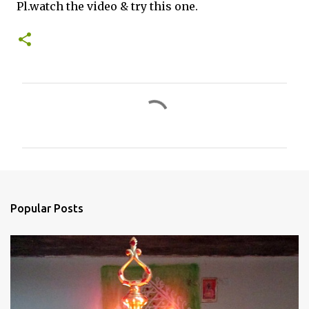
Pl.watch the video & try this one.
C
o
m
m
e
n
Popular Posts
t
s