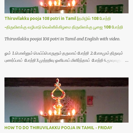
Thiruvilakku pooja 108 potri in Tamil |தமிழில் 108 போற்றி
-திருவிளக்கு வழிபாடு வெள்ளிக்கிழமை திருவிளக்கு பூஜை 108 போற்றி
Thiruvilakku poojai 108 potri in Tamil and English with video.
ஓம் 1.பொன்னும் மெய்ப்பொருளும் தருவாய் போற்றி 2.போகமும் திருவும்
புணர்ப்பாய் போற்றி 3.முற்றறிவு ஒளியாய் மிளிர்ந்தாய் போற்றி 4.மூவுலகும்
நிறைந்திருந்தாய் போற்றி 5.வரம்பில் இன்பமாய் வளர்ந்திருந்தாய் போற்றி
6.இயற்கையாய் அறிவொளி ஆனாய் போற்றி 7.ஈரேழுலகம் ஈன்றாய் போற்றி
8.பிறர்வயமாகா பெரியோய் போற்றி 9.பேரின்பப் பெருக்காய் பொலிந்தாய்
போற்றி 10.பேரருட்கடலாம் பேரரு...
HOW TO DO THIRUVILAKKU POOJA IN TAMIL - FRIDAY