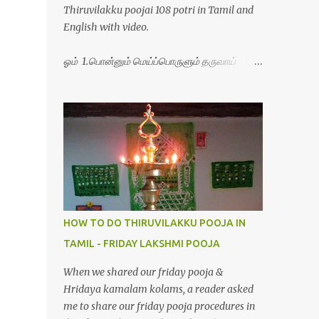
Thiruvilakku poojai 108 potri in Tamil and
English with video.
ஓம் 1.பொன்னும் மெய்ப்பொருளும் தருவாய்
போற்றி 2.போகமும் திருவும் புணர்ப்பாய் போற்றி
3.முற்றறிவு ஒளியாய் மிளிர்ந்தாய் போற்றி
4.மூவுலகும் நிறைந்திருந்தாய் போற்றி 5.வரம்பில்
இன்பமாய் வளர்ந்திருந்தாய் போற்றி
6.இயற்கையாய் அறிவொளி ஆனாய் போற்றி
7.ஈரேழுலகம் ஈன்றாய் போற்றி 8.பிறர்வயமாகா
பெரியோய் போற்றி 9.பேரின்பப் பெருக்காய்
பொலிந்தாய் போற்றி 10.பேரருட்கடலாம் பேரரு...
HOW TO DO THIRUVILAKKU POOJA IN
TAMIL - FRIDAY LAKSHMI POOJA
When we shared our friday pooja &
Hridaya kamalam kolams, a reader asked
me to share our friday pooja procedures in