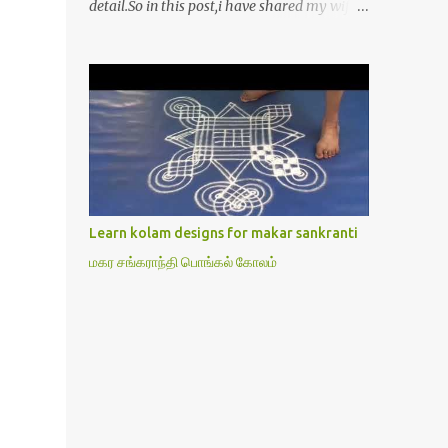
detail.So in this post,i have shared my wife’s
method of doing Lakshmi pooja on Friday.I
won’t say this is the authentic method.But
my mom & my wife has been following this
procedure for more than 40 years in our
house each Friday.Now my daughter-in-law
is also performing the same.In this post,i
have written how to make Lakshmi poojai
with Thiruvilakku poojai
kolam,Hridayakamalam kolam and
Learn kolam designs for makar sankranti
thiruvilakku pooja stotram/slokas along
மகர சங்கராந்தி பொங்கல் கோலம்
with 108 potri in tamil. i.e Archanai slokam
in Tamil.I have tried my best to explain the
pooja procedures.Hope u will find it helpful.I
have attached all the sloka pictures from
our book “ Jayamangala sthothram”. I have
also typed the Shodasha upachara pooja
sthothram in Tamil & English. If u want to
use this pictures in your website,please ask