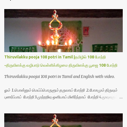
t
s
Thiruvilakku pooja 108 potri in Tamil |தமிழில் 108 போற்றி
-திருவிளக்கு வழிபாடு வெள்ளிக்கிழமை திருவிளக்கு பூஜை 108 போற்றி
Thiruvilakku poojai 108 potri in Tamil and English with video.
ஓம் 1.பொன்னும் மெய்ப்பொருளும் தருவாய் போற்றி 2.போகமும் திருவும்
புணர்ப்பாய் போற்றி 3.முற்றறிவு ஒளியாய் மிளிர்ந்தாய் போற்றி 4.மூவுலகும்
நிறைந்திருந்தாய் போற்றி 5.வரம்பில் இன்பமாய் வளர்ந்திருந்தாய் போற்றி
6.இயற்கையாய் அறிவொளி ஆனாய் போற்றி 7.ஈரேழுலகம் ஈன்றாய் போற்றி
8.பிறர்வயமாகா பெரியோய் போற்றி 9.பேரின்பப் பெருக்காய் பொலிந்தாய்
போற்றி 10.பேரருட்கடலாம் பேரரு...