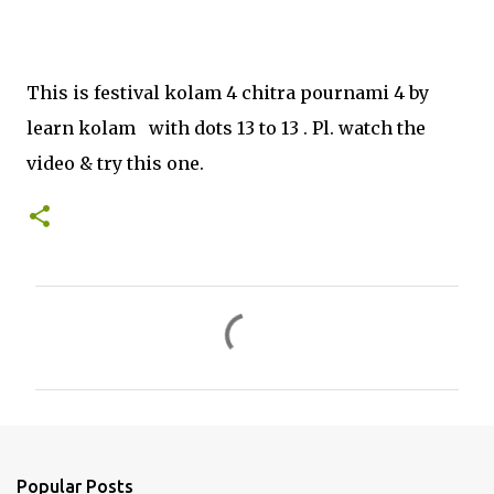
This is festival kolam 4 chitra pournami 4 by
learn kolam with dots 13 to 13 . Pl. watch the
video & try this one.
C
o
m
m
e
n
Popular Posts