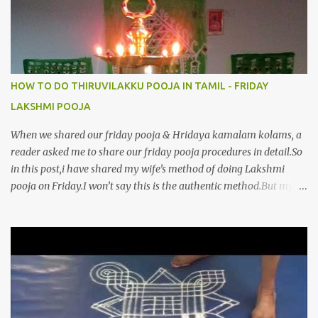
HOW TO DO THIRUVILAKKU POOJA IN TAMIL - FRIDAY
LAKSHMI POOJA
When we shared our friday pooja & Hridaya kamalam kolams, a
reader asked me to share our friday pooja procedures in detail.So
in this post,i have shared my wife’s method of doing Lakshmi
pooja on Friday.I won’t say this is the authentic method.But my
mom & my wife has been following this procedure for more than
40 years in our house each Friday.Now my daughter-in-law is
also performing the same.In this post,i have written how to make
Lakshmi poojai with Thiruvilakku poojai
kolam,Hridayakamalam kolam and thiruvilakku pooja
stotram/slokas along with 108 potri in tamil. i.e Archanai slokam
in Tamil.I have tried my best to explain the pooja procedures.Hope