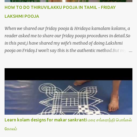
HOW TO DO THIRUVILAKKU POOJA IN TAMIL - FRIDAY
LAKSHMI POOJA
When we shared our friday pooja & Hridaya kamalam kolams, a
reader asked me to share our friday pooja procedures in detail.So
in this post,i have shared my wife’s method of doing Lakshmi
pooja on Friday.I won’t say this is the authentic method.But my
mom & my wife has been following this procedure for more than
40 years in our house each Friday.Now my daughter-in-law is
also performing the same.In this post,i have written how to make
Lakshmi poojai with Thiruvilakku poojai
kolam,Hridayakamalam kolam and thiruvilakku pooja
stotram/slokas along with 108 potri in tamil. i.e Archanai slokam
in Tamil.I have tried my best to explain the pooja procedures.Hope
u will find it helpful.I have attached all the sloka pictures from our
book “ Jayamangala sthothram”. I have also typed the Shodasha
Learn kolam designs for makar sankranti மகர சங்கராந்தி பொங்கல்
upachara pooja sthothram in Tamil & English. If u want to use
கோலம்
this pictures in your website,please ask our permission.Thanks for