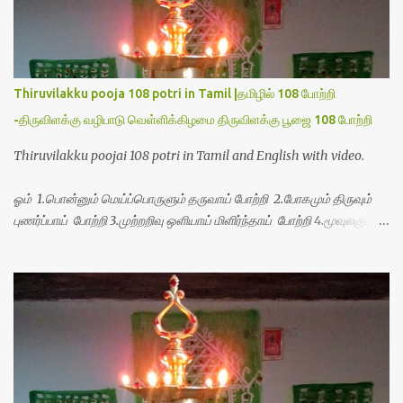
Thiruvilakku pooja 108 potri in Tamil |தமிழில் 108 போற்றி
-திருவிளக்கு வழிபாடு வெள்ளிக்கிழமை திருவிளக்கு பூஜை 108 போற்றி
Thiruvilakku poojai 108 potri in Tamil and English with video.
ஓம் 1.பொன்னும் மெய்ப்பொருளும் தருவாய் போற்றி 2.போகமும் திருவும்
புணர்ப்பாய் போற்றி 3.முற்றறிவு ஒளியாய் மிளிர்ந்தாய் போற்றி 4.மூவுலகும்
நிறைந்திருந்தாய் போற்றி 5.வரம்பில் இன்பமாய் வளர்ந்திருந்தாய் போற்றி
6.இயற்கையாய் அறிவொளி ஆனாய் போற்றி 7.ஈரேழுலகம் ஈன்றாய் போற்றி
8.பிறர்வயமாகா பெரியோய் போற்றி 9.பேரின்பப் பெருக்காய் பொலிந்தாய்
போற்றி 10.பேரருட்கடலாம் பேரரு...