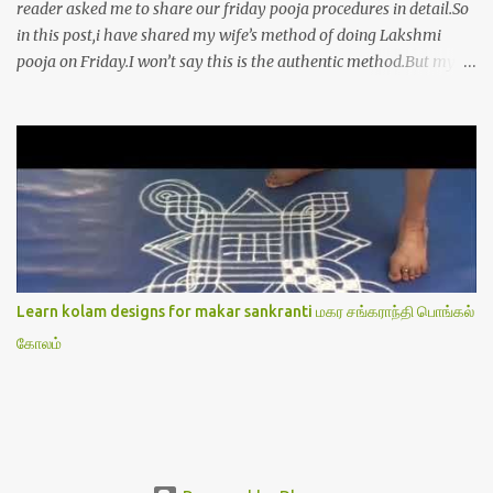
reader asked me to share our friday pooja procedures in detail.So
in this post,i have shared my wife’s method of doing Lakshmi
pooja on Friday.I won’t say this is the authentic method.But my
mom & my wife has been following this procedure for more than
40 years in our house each Friday.Now my daughter-in-law is
also performing the same.In this post,i have written how to make
Lakshmi poojai with Thiruvilakku poojai
kolam,Hridayakamalam kolam and thiruvilakku pooja
stotram/slokas along with 108 potri in tamil. i.e Archanai slokam
in Tamil.I have tried my best to explain the pooja procedures.Hope
u will find it helpful.I have attached all the sloka pictures from our
book “ Jayamangala sthothram”. I have also typed the Shodasha
Learn kolam designs for makar sankranti மகர சங்கராந்தி பொங்கல்
upachara pooja sthothram in Tamil & English. If u want to use
கோலம்
this pictures in your website,please ask our permission.Thanks for
understanding.Please leave a comment here if its helpful fo...