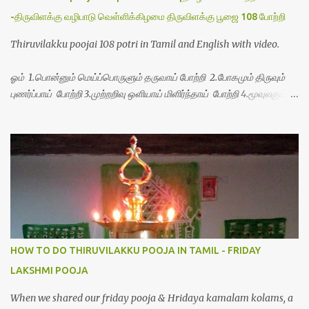
-திருவிளக்கு வழிபாடு வெள்ளிக்கிழமை திருவிளக்கு பூஜை 108 போற்றி
Thiruvilakku poojai 108 potri in Tamil and English with video.
ஓம் 1.பொன்னும் மெய்ப்பொருளும் தருவாய் போற்றி 2.போகமும் திருவும்
புணர்ப்பாய் போற்றி 3.முற்றறிவு ஒளியாய் மிளிர்ந்தாய் போற்றி 4.மூவுலகும்
நிறைந்திருந்தாய் போற்றி 5.வரம்பில் இன்பமாய் வளர்ந்திருந்தாய் போற்றி
6.இயற்கையாய் அறிவொளி ஆனாய் போற்றி 7.ஈரேழுலகம் ஈன்றாய் போற்றி
8.பிறர்வயமாகா பெரியோய் போற்றி 9.பேரின்பப் பெருக்காய் பொலிந்தாய்
போற்றி 10.பேரருட்கடலாம் பேரரு...
HOW TO DO THIRUVILAKKU POOJA IN TAMIL - FRIDAY
LAKSHMI POOJA
When we shared our friday pooja & Hridaya kamalam kolams, a