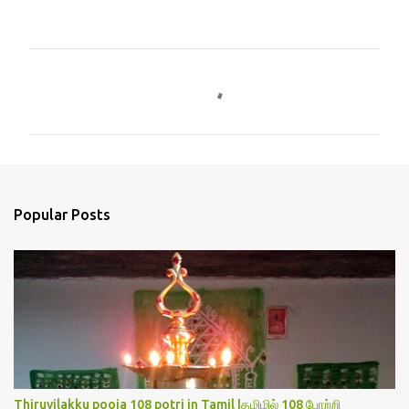
C
o
m
m
e
n
Popular Posts
t
s
Thiruvilakku pooja 108 potri in Tamil |தமிழில் 108 போற்றி