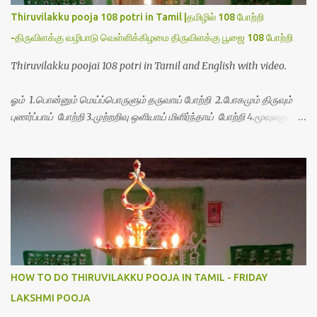
Thiruvilakku pooja 108 potri in Tamil |தமிழில் 108 போற்றி
-திருவிளக்கு வழிபாடு வெள்ளிக்கிழமை திருவிளக்கு பூஜை 108 போற்றி
Thiruvilakku poojai 108 potri in Tamil and English with video.
ஓம் 1.பொன்னும் மெய்ப்பொருளும் தருவாய் போற்றி 2.போகமும் திருவும்
புணர்ப்பாய் போற்றி 3.முற்றறிவு ஒளியாய் மிளிர்ந்தாய் போற்றி 4.மூவுலகும்
நிறைந்திருந்தாய் போற்றி 5.வரம்பில் இன்பமாய் வளர்ந்திருந்தாய் போற்றி
6.இயற்கையாய் அறிவொளி ஆனாய் போற்றி 7.ஈரேழுலகம் ஈன்றாய் போற்றி
8.பிறர்வயமாகா பெரியோய் போற்றி 9.பேரின்பப் பெருக்காய் பொலிந்தாய்
போற்றி 10.பேரருட்கடலாம் பேரரு...
HOW TO DO THIRUVILAKKU POOJA IN TAMIL - FRIDAY
LAKSHMI POOJA