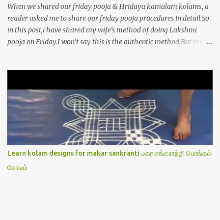
When we shared our friday pooja & Hridaya kamalam kolams, a
reader asked me to share our friday pooja procedures in detail.So
in this post,i have shared my wife’s method of doing Lakshmi
pooja on Friday.I won’t say this is the authentic method.But my
mom & my wife has been following this procedure for more than
40 years in our house each Friday.Now my daughter-in-law is
also performing the same.In this post,i have written how to make
Lakshmi poojai with Thiruvilakku poojai
kolam,Hridayakamalam kolam and thiruvilakku pooja
stotram/slokas along with 108 potri in tamil. i.e Archanai slokam
in Tamil.I have tried my best to explain the pooja procedures.Hope
u will find it helpful.I have attached all the sloka pictures from our
book “ Jayamangala sthothram”. I have also typed the Shodasha
Learn kolam designs for makar sankranti மகர சங்கராந்தி பொங்கல்
upachara pooja sthothram in Tamil & English. If u want to use
கோலம்
this pictures in your website,please ask our permission.Thanks for
understanding.Please leave a comment here if its helpful fo...