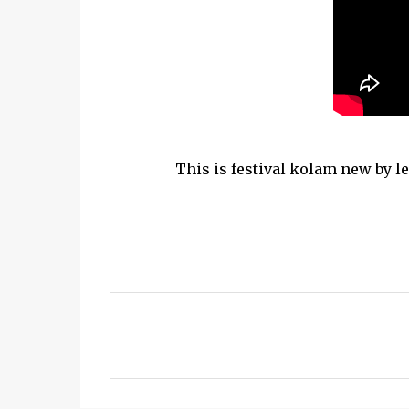
This is festival kolam new by learn k
C
o
m
m