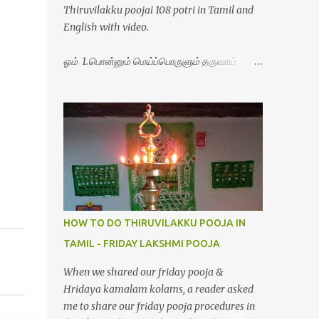
Thiruvilakku poojai 108 potri in Tamil and
English with video.
ஓம் 1.பொன்னும் மெய்ப்பொருளும் தருவாய்
போற்றி 2.போகமும் திருவும் புணர்ப்பாய் போற்றி
3.முற்றறிவு ஒளியாய் மிளிர்ந்தாய் போற்றி
4.மூவுலகும் நிறைந்திருந்தாய் போற்றி 5.வரம்பில்
இன்பமாய் வளர்ந்திருந்தாய் போற்றி
6.இயற்கையாய் அறிவொளி ஆனாய் போற்றி
7.ஈரேழுலகம் ஈன்றாய் போற்றி 8.பிறர்வயமாகா
பெரியோய் போற்றி 9.பேரின்பப் பெருக்காய்
பொலிந்தாய் போற்றி 10.பேரருட்கடலாம் பேரரு...
HOW TO DO THIRUVILAKKU POOJA IN
TAMIL - FRIDAY LAKSHMI POOJA
When we shared our friday pooja &
Hridaya kamalam kolams, a reader asked
me to share our friday pooja procedures in