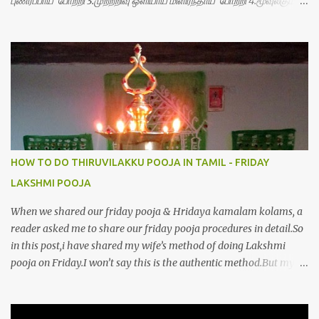
புணர்ப்பாய் போற்றி 3.முற்றறிவு ஒளியாய் மிளிர்ந்தாய் போற்றி 4.மூவுலகும்
நிறைந்திருந்தாய் போற்றி 5.வரம்பில் இன்பமாய் வளர்ந்திருந்தாய் போற்றி
6.இயற்கையாய் அறிவொளி ஆனாய் போற்றி 7.ஈரேழுலகம் ஈன்றாய் போற்றி
8.பிறர்வயமாகா பெரியோய் போற்றி 9.பேரின்பப் பெருக்காய் பொலிந்தாய்
போற்றி 10.பேரருட்கடலாம் பேரரு...
HOW TO DO THIRUVILAKKU POOJA IN TAMIL - FRIDAY
LAKSHMI POOJA
When we shared our friday pooja & Hridaya kamalam kolams, a
reader asked me to share our friday pooja procedures in detail.So
in this post,i have shared my wife’s method of doing Lakshmi
pooja on Friday.I won’t say this is the authentic method.But my
mom & my wife has been following this procedure for more than
40 years in our house each Friday.Now my daughter-in-law is
also performing the same.In this post,i have written how to make