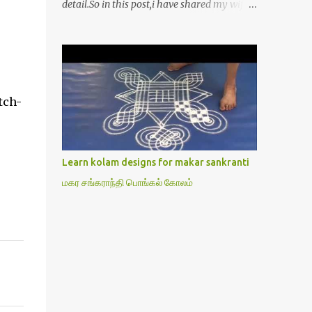
detail.So in this post,i have shared my wife’s
method of doing Lakshmi pooja on Friday.I
won’t say this is the authentic method.But
my mom & my wife has been following this
procedure for more than 40 years in our
house each Friday.Now my daughter-in-law
tch-
is also performing the same.In this post,i
have written how to make Lakshmi poojai
with Thiruvilakku poojai
kolam,Hridayakamalam kolam and
Learn kolam designs for makar sankranti
thiruvilakku pooja stotram/slokas along
மகர சங்கராந்தி பொங்கல் கோலம்
with 108 potri in tamil. i.e Archanai slokam
in Tamil.I have tried my best to explain the
pooja procedures.Hope u will find it helpful.I
have attached all the sloka pictures from
our book “ Jayamangala sthothram”. I have
also typed the Shodasha upachara pooja
sthothram in Tamil & English. If u want to
use this pictures in your website,please ask