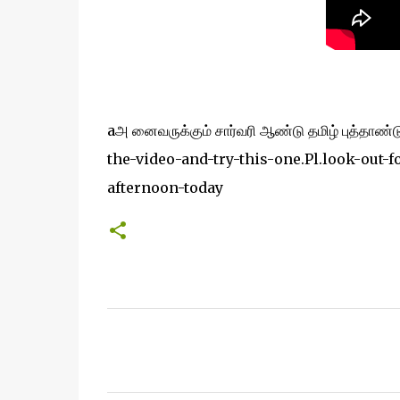
aஅ னைவருக்கும் சார்வரி ஆண்டு தமிழ் புத்தாண
the-video-and-try-this-one.Pl.look-out-
afternoon-today
C
o
m