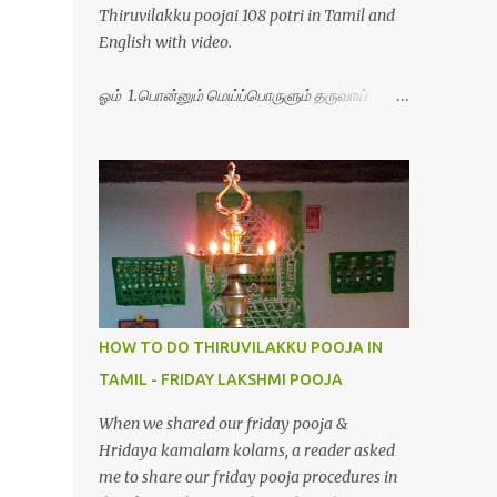
Thiruvilakku poojai 108 potri in Tamil and
English with video.
ஓம் 1.பொன்னும் மெய்ப்பொருளும் தருவாய்
போற்றி 2.போகமும் திருவும் புணர்ப்பாய் போற்றி
3.முற்றறிவு ஒளியாய் மிளிர்ந்தாய் போற்றி
4.மூவுலகும் நிறைந்திருந்தாய் போற்றி 5.வரம்பில்
இன்பமாய் வளர்ந்திருந்தாய் போற்றி
6.இயற்கையாய் அறிவொளி ஆனாய் போற்றி
7.ஈரேழுலகம் ஈன்றாய் போற்றி 8.பிறர்வயமாகா
பெரியோய் போற்றி 9.பேரின்பப் பெருக்காய்
பொலிந்தாய் போற்றி 10.பேரருட்கடலாம் பேரரு...
HOW TO DO THIRUVILAKKU POOJA IN
TAMIL - FRIDAY LAKSHMI POOJA
When we shared our friday pooja &
Hridaya kamalam kolams, a reader asked
me to share our friday pooja procedures in