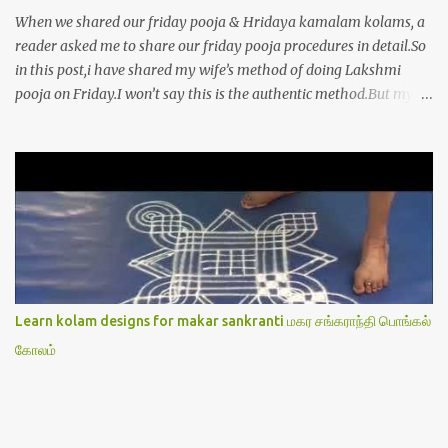
When we shared our friday pooja & Hridaya kamalam kolams, a
reader asked me to share our friday pooja procedures in detail.So
in this post,i have shared my wife’s method of doing Lakshmi
pooja on Friday.I won’t say this is the authentic method.But my
mom & my wife has been following this procedure for more than
40 years in our house each Friday.Now my daughter-in-law is
also performing the same.In this post,i have written how to make
Lakshmi poojai with Thiruvilakku poojai
kolam,Hridayakamalam kolam and thiruvilakku pooja
stotram/slokas along with 108 potri in tamil. i.e Archanai slokam
in Tamil.I have tried my best to explain the pooja procedures.Hope
u will find it helpful.I have attached all the sloka pictures from our
book “ Jayamangala sthothram”. I have also typed the Shodasha
Learn kolam designs for makar sankranti மகர சங்கராந்தி பொங்கல்
upachara pooja sthothram in Tamil & English. If u want to use
கோலம்
this pictures in your website,please ask our permission.Thanks for
understanding.Please leave a comment here if its helpful fo...