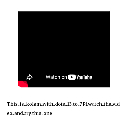
This..is..kolam..with..dots..13..to..7.Pl.watch..the..vid
eo..and..try..this..one