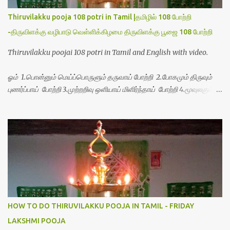
Thiruvilakku pooja 108 potri in Tamil |தமிழில் 108 போற்றி
-திருவிளக்கு வழிபாடு வெள்ளிக்கிழமை திருவிளக்கு பூஜை 108 போற்றி
Thiruvilakku poojai 108 potri in Tamil and English with video.
ஓம் 1.பொன்னும் மெய்ப்பொருளும் தருவாய் போற்றி 2.போகமும் திருவும்
புணர்ப்பாய் போற்றி 3.முற்றறிவு ஒளியாய் மிளிர்ந்தாய் போற்றி 4.மூவுலகும்
நிறைந்திருந்தாய் போற்றி 5.வரம்பில் இன்பமாய் வளர்ந்திருந்தாய் போற்றி
6.இயற்கையாய் அறிவொளி ஆனாய் போற்றி 7.ஈரேழுலகம் ஈன்றாய் போற்றி
8.பிறர்வயமாகா பெரியோய் போற்றி 9.பேரின்பப் பெருக்காய் பொலிந்தாய்
போற்றி 10.பேரருட்கடலாம் பேரரு...
HOW TO DO THIRUVILAKKU POOJA IN TAMIL - FRIDAY
LAKSHMI POOJA