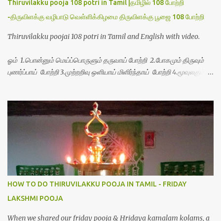
Thiruvilakku pooja 108 potri in Tamil |தமிழில் 108 போற்றி
-திருவிளக்கு வழிபாடு வெள்ளிக்கிழமை திருவிளக்கு பூஜை 108 போற்றி
Thiruvilakku poojai 108 potri in Tamil and English with video.
ஓம் 1.பொன்னும் மெய்ப்பொருளும் தருவாய் போற்றி 2.போகமும் திருவும்
புணர்ப்பாய் போற்றி 3.முற்றறிவு ஒளியாய் மிளிர்ந்தாய் போற்றி 4.மூவுலகும்
நிறைந்திருந்தாய் போற்றி 5.வரம்பில் இன்பமாய் வளர்ந்திருந்தாய் போற்றி
6.இயற்கையாய் அறிவொளி ஆனாய் போற்றி 7.ஈரேழுலகம் ஈன்றாய் போற்றி
8.பிறர்வயமாகா பெரியோய் போற்றி 9.பேரின்பப் பெருக்காய் பொலிந்தாய்
போற்றி 10.பேரருட்கடலாம் பேரரு...
HOW TO DO THIRUVILAKKU POOJA IN TAMIL - FRIDAY
LAKSHMI POOJA
When we shared our friday pooja & Hridaya kamalam kolams, a