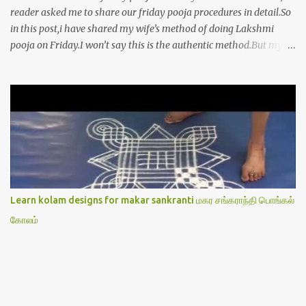
reader asked me to share our friday pooja procedures in detail.So
in this post,i have shared my wife’s method of doing Lakshmi
pooja on Friday.I won’t say this is the authentic method.But my
mom & my wife has been following this procedure for more than
40 years in our house each Friday.Now my daughter-in-law is
also performing the same.In this post,i have written how to make
Lakshmi poojai with Thiruvilakku poojai
kolam,Hridayakamalam kolam and thiruvilakku pooja
stotram/slokas along with 108 potri in tamil. i.e Archanai slokam
in Tamil.I have tried my best to explain the pooja procedures.Hope
u will find it helpful.I have attached all the sloka pictures from our
book “ Jayamangala sthothram”. I have also typed the Shodasha
Learn kolam designs for makar sankranti மகர சங்கராந்தி பொங்கல்
upachara pooja sthothram in Tamil & English. If u want to use
கோலம்
this pictures in your website,please ask our permission.Thanks for
understanding.Please leave a comment here if its helpful fo...