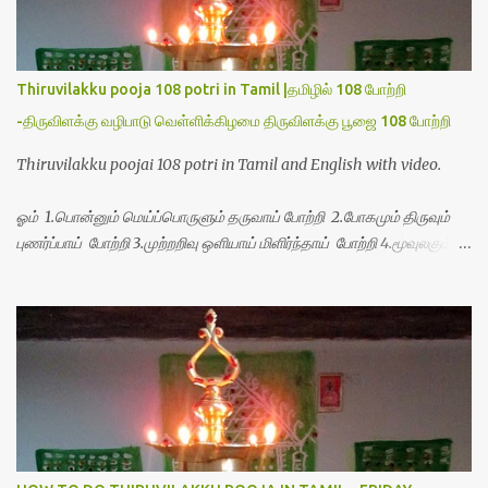
Thiruvilakku pooja 108 potri in Tamil |தமிழில் 108 போற்றி
-திருவிளக்கு வழிபாடு வெள்ளிக்கிழமை திருவிளக்கு பூஜை 108 போற்றி
Thiruvilakku poojai 108 potri in Tamil and English with video.
ஓம் 1.பொன்னும் மெய்ப்பொருளும் தருவாய் போற்றி 2.போகமும் திருவும்
புணர்ப்பாய் போற்றி 3.முற்றறிவு ஒளியாய் மிளிர்ந்தாய் போற்றி 4.மூவுலகும்
நிறைந்திருந்தாய் போற்றி 5.வரம்பில் இன்பமாய் வளர்ந்திருந்தாய் போற்றி
6.இயற்கையாய் அறிவொளி ஆனாய் போற்றி 7.ஈரேழுலகம் ஈன்றாய் போற்றி
8.பிறர்வயமாகா பெரியோய் போற்றி 9.பேரின்பப் பெருக்காய் பொலிந்தாய்
போற்றி 10.பேரருட்கடலாம் பேரரு...