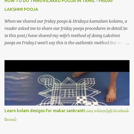
HOW TO DO THIRUVILAKKU POOJA IN TAMIL - FRIDAY
LAKSHMI POOJA
When we shared our friday pooja & Hridaya kamalam kolams, a
reader asked me to share our friday pooja procedures in detail.So
in this post,i have shared my wife’s method of doing Lakshmi
pooja on Friday.I won’t say this is the authentic method.But my
mom & my wife has been following this procedure for more than
40 years in our house each Friday.Now my daughter-in-law is
also performing the same.In this post,i have written how to make
Lakshmi poojai with Thiruvilakku poojai
kolam,Hridayakamalam kolam and thiruvilakku pooja
stotram/slokas along with 108 potri in tamil. i.e Archanai slokam
in Tamil.I have tried my best to explain the pooja procedures.Hope
u will find it helpful.I have attached all the sloka pictures from our
book “ Jayamangala sthothram”. I have also typed the Shodasha
Learn kolam designs for makar sankranti மகர சங்கராந்தி பொங்கல்
upachara pooja sthothram in Tamil & English. If u want to use
கோலம்
this pictures in your website,please ask our permission.Thanks for
understanding.Please leave a comment here if its helpful fo...