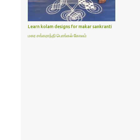
is also performing the same.In this post,i
have written how to make Lakshmi poojai
with Thiruvilakku poojai
kolam,Hridayakamalam kolam and
Learn kolam designs for makar sankranti
thiruvilakku pooja stotram/slokas along
மகர சங்கராந்தி பொங்கல் கோலம்
with 108 potri in tamil. i.e Archanai slokam
in Tamil.I have tried my best to explain the
pooja procedures.Hope u will find it helpful.I
have attached all the sloka pictures from
our book “ Jayamangala sthothram”. I have
also typed the Shodasha upachara pooja
sthothram in Tamil & English. If u want to
use this pictures in your website,please ask
our permission.Thanks for
understanding.Please leave a comment here
if its helpful fo...