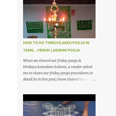
4.மூவுலகும் நிறைந்திருந்தாய் போற்றி 5.வரம்பில்
இன்பமாய் வளர்ந்திருந்தாய் போற்றி
6.இயற்கையாய் அறிவொளி ஆனாய் போற்றி
7.ஈரேழுலகம் ஈன்றாய் போற்றி 8.பிறர்வயமாகா
பெரியோய் போற்றி 9.பேரின்பப் பெருக்காய்
பொலிந்தாய் போற்றி 10.பேரருட்கடலாம் பேரரு...
HOW TO DO THIRUVILAKKU POOJA IN
TAMIL - FRIDAY LAKSHMI POOJA
When we shared our friday pooja &
Hridaya kamalam kolams, a reader asked
me to share our friday pooja procedures in
detail.So in this post,i have shared my wife’s
method of doing Lakshmi pooja on Friday.I
won’t say this is the authentic method.But
my mom & my wife has been following this
procedure for more than 40 years in our
house each Friday.Now my daughter-in-law