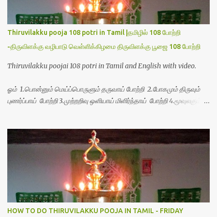
Thiruvilakku pooja 108 potri in Tamil |தமிழில் 108 போற்றி
-திருவிளக்கு வழிபாடு வெள்ளிக்கிழமை திருவிளக்கு பூஜை 108 போற்றி
Thiruvilakku poojai 108 potri in Tamil and English with video.
ஓம் 1.பொன்னும் மெய்ப்பொருளும் தருவாய் போற்றி 2.போகமும் திருவும்
புணர்ப்பாய் போற்றி 3.முற்றறிவு ஒளியாய் மிளிர்ந்தாய் போற்றி 4.மூவுலகும்
நிறைந்திருந்தாய் போற்றி 5.வரம்பில் இன்பமாய் வளர்ந்திருந்தாய் போற்றி
6.இயற்கையாய் அறிவொளி ஆனாய் போற்றி 7.ஈரேழுலகம் ஈன்றாய் போற்றி
8.பிறர்வயமாகா பெரியோய் போற்றி 9.பேரின்பப் பெருக்காய் பொலிந்தாய்
போற்றி 10.பேரருட்கடலாம் பேரரு...
HOW TO DO THIRUVILAKKU POOJA IN TAMIL - FRIDAY