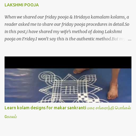
LAKSHMI POOJA
When we shared our friday pooja & Hridaya kamalam kolams, a
reader asked me to share our friday pooja procedures in detail.So
in this post,i have shared my wife’s method of doing Lakshmi
pooja on Friday.I won’t say this is the authentic method.But my
mom & my wife has been following this procedure for more than
40 years in our house each Friday.Now my daughter-in-law is
also performing the same.In this post,i have written how to make
Lakshmi poojai with Thiruvilakku poojai
kolam,Hridayakamalam kolam and thiruvilakku pooja
stotram/slokas along with 108 potri in tamil. i.e Archanai slokam
in Tamil.I have tried my best to explain the pooja procedures.Hope
u will find it helpful.I have attached all the sloka pictures from our
book “ Jayamangala sthothram”. I have also typed the Shodasha
Learn kolam designs for makar sankranti மகர சங்கராந்தி பொங்கல்
upachara pooja sthothram in Tamil & English. If u want to use
கோலம்
this pictures in your website,please ask our permission.Thanks for
understanding.Please leave a comment here if its helpful fo...